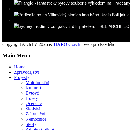
Copyright ArchTV 2026 &
HARO Czech
- web pro každého
Main Menu
Home
Zpravodajství
Projekty
Multifunkční
Kulturní
Bytové
Hotely
Oceněné
Školství
Zahraniční
Nemocnice
Školy
Administrativní