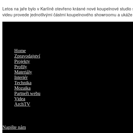
Letos na jaře bylo v Karlíně otevřeno krásné nové koupelnové studi
videu provede jednotlivými částmi koupelnového showroomu a ukáže V
Kam dál
Home
Zpravodajství
Projekty
Profily
Materiály
Interiér
Technika
Mozaika
Partneři webu
Videa
ArchTV
O nás
Napište nám