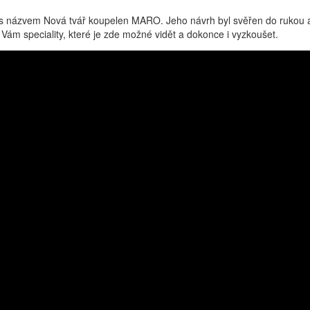
o s názvem Nová tvář koupelen MARO. Jeho návrh byl svěřen do rukou a
ám speciality, které je zde možné vidět a dokonce i vyzkoušet.