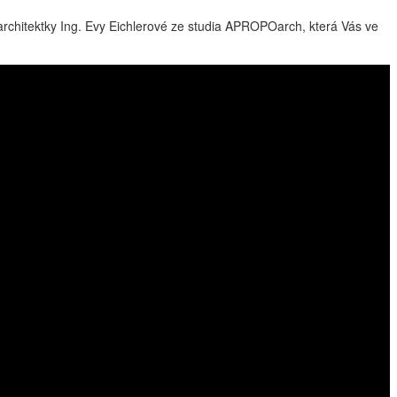
rchitektky Ing. Evy Eichlerové ze studia APROPOarch, která Vás ve