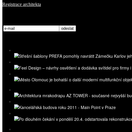
Registrace architekta
Přihlaste se k odběru novinek
Nejnovější videa