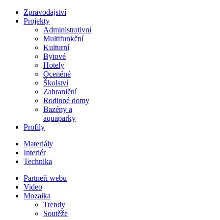
Zpravodajství
Projekty
Administrativní
Multifunkční
Kulturní
Bytové
Hotely
Oceněné
Školství
Zahraniční
Rodinné domy
Bazény a
aquaparky
Profily
Materiály
Interiér
Technika
Partneři webu
Video
Mozaika
Trendy
Soutěže