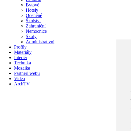
Bytové
Hotely
Oceněné
Školství
Zahraniční
Nemocnice
Školy
Administrativní
Profily
Materiály
Interiér
Technika
Mozaika
Partneři webu
Videa
ArchTV