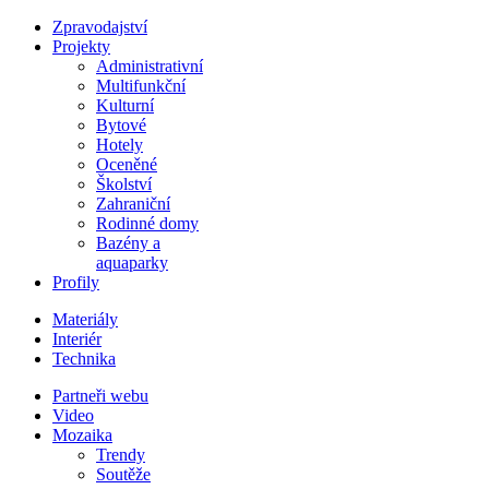
Zpravodajství
Projekty
Administrativní
Multifunkční
Kulturní
Bytové
Hotely
Oceněné
Školství
Zahraniční
Rodinné domy
Bazény a
aquaparky
Profily
Materiály
Interiér
Technika
Partneři webu
Video
Mozaika
Trendy
Soutěže