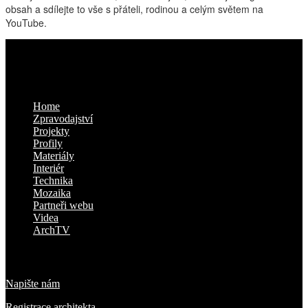
obsah a sdílejte to vše s přáteli, rodinou a celým světem na
YouTube.
Kam dál
Home
Zpravodajství
Projekty
Profily
Materiály
Interiér
Technika
Mozaika
Partneři webu
Videa
ArchTV
O nás
Napište nám
Registrace architekta