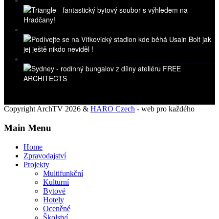
Copyright ArchTV 2026 &
HARO Czech
- web pro každého
Main Menu
Home
Zpravodajství
Projekty
Multifunkční
Kulturní
Bytové
Hotely
Oceněné
Školství