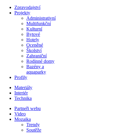
Zpravodajství
Projekty
Administrativní
Multifunkční
Kulturní
Bytové
Hotely
Oceněné
Školství
Zahraniční
Rodinné domy
Bazény a
aquaparky
Profily
Materiály
Interiér
Technika
Partneři webu
Video
Mozaika
Trendy
Soutěže