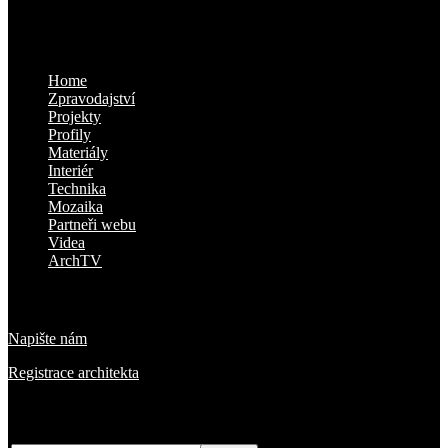
Kam dál
Home
Zpravodajství
Projekty
Profily
Materiály
Interiér
Technika
Mozaika
Partneři webu
Videa
ArchTV
O nás
Napište nám
Registrace architekta
Přihlaste se k odběru novinek