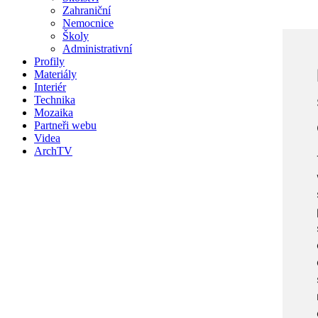
Zahraniční
Nemocnice
Školy
Administrativní
Profily
Materiály
Interiér
Technika
Mozaika
Partneři webu
Videa
ArchTV