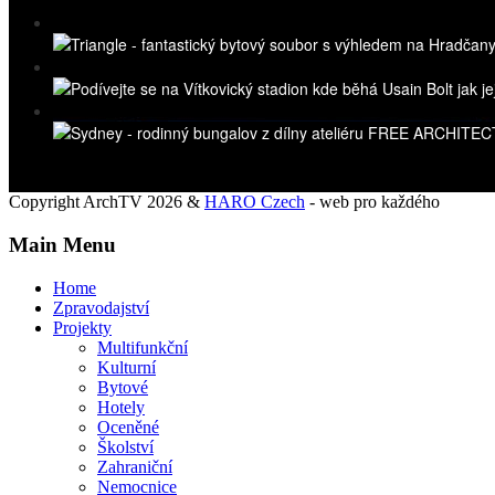
Copyright ArchTV 2026 &
HARO Czech
- web pro každého
Main Menu
Home
Zpravodajství
Projekty
Multifunkční
Kulturní
Bytové
Hotely
Oceněné
Školství
Zahraniční
Nemocnice