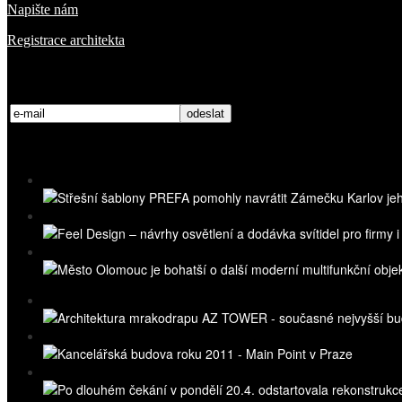
Napište nám
Registrace architekta
Přihlaste se k odběru novinek
Nejnovější videa