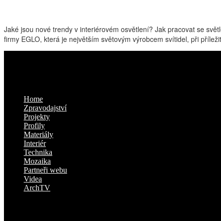
Jaké jsou nové trendy v interiérovém osvětlení? Jak pracovat se svě
firmy EGLO, která je největším světovým výrobcem svítidel, při příle
Kam dál
Home
Zpravodajství
Projekty
Profily
Materiály
Interiér
Technika
Mozaika
Partneři webu
Videa
ArchTV
O nás