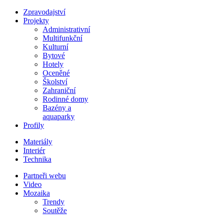
Zpravodajství
Projekty
Administrativní
Multifunkční
Kulturní
Bytové
Hotely
Oceněné
Školství
Zahraniční
Rodinné domy
Bazény a
aquaparky
Profily
Materiály
Interiér
Technika
Partneři webu
Video
Mozaika
Trendy
Soutěže