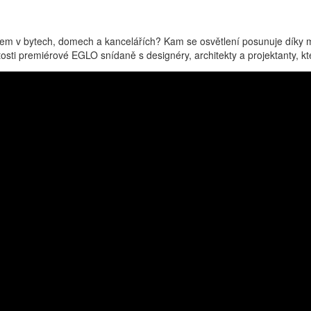
tlem v bytech, domech a kancelářích? Kam se osvětlení posunuje díky 
žitosti premiérové EGLO snídaně s designéry, architekty a projektanty,