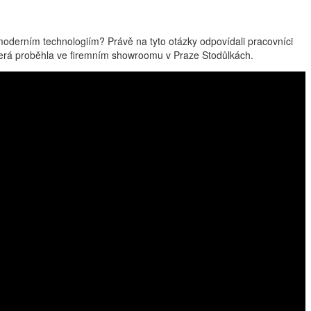
moderním technologiím? Právě na tyto otázky odpovídali pracovníci
 která proběhla ve firemním showroomu v Praze Stodůlkách.