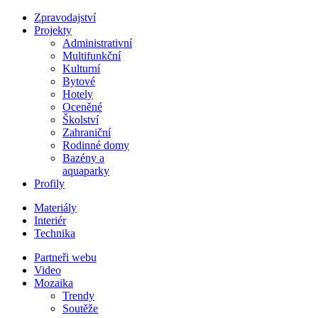
Zpravodajství
Projekty
Administrativní
Multifunkční
Kulturní
Bytové
Hotely
Oceněné
Školství
Zahraniční
Rodinné domy
Bazény a
aquaparky
Profily
Materiály
Interiér
Technika
Partneři webu
Video
Mozaika
Trendy
Soutěže