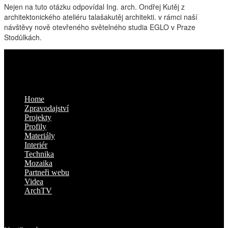
Nejen na tuto otázku odpovídal Ing. arch. Ondřej Kutěj z
architektonického ateliéru talašakutěj architekti. v rámci naší
návštěvy nově otevřeného světelného studia EGLO v Praze
Stodůlkách.
Kam dál
Home
Zpravodajství
Projekty
Profily
Materiály
Interiér
Technika
Mozaika
Partneři webu
Videa
ArchTV
O nás