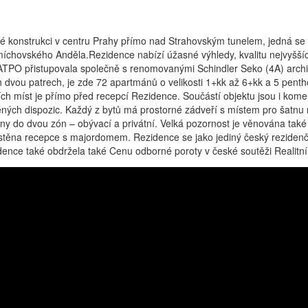
konstrukci v centru Prahy přímo nad Strahovským tunelem, jedná se o 
íchovského Anděla.Rezidence nabízí úžasné výhledy, kvalitu nejvyšší
 SATPO přistupovala společně s renomovanými Schindler Seko (4A) arch
h dvou patrech, je zde 72 apartmánů o velikosti 1+kk až 6+kk a 5 pen
ch míst je přímo před recepcí Rezidence. Součástí objektu jsou i kom
ených dispozic. Každý z bytů má prostorné zádveří s místem pro šatnu 
ny do dvou zón – obývací a privátní. Velká pozornost je věnována tak
na recepce s majordomem. Rezidence se jako jediný český rezidenční pr
nce také obdržela také Cenu odborné poroty v české soutěži Realitní 