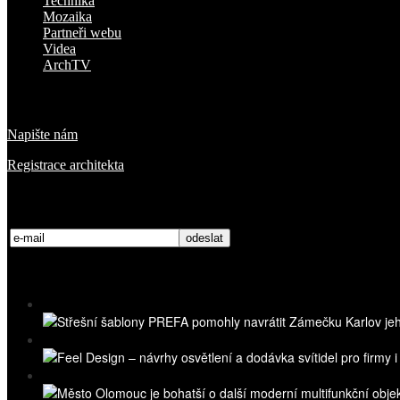
Technika
Mozaika
Partneři webu
Videa
ArchTV
O nás
Napište nám
Registrace architekta
Přihlaste se k odběru novinek
Nejnovější videa