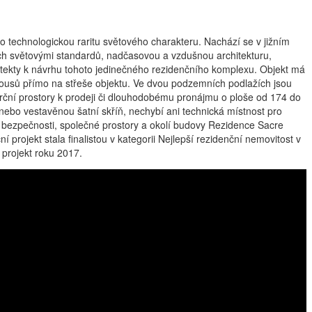
technologickou raritu světového charakteru. Nachází se v jižním
ch světovými standardů, nadčasovou a vzdušnou architekturu,
itekty k návrhu tohoto jedinečného rezidenčního komplexu. Objekt má
thousů přímo na střeše objektu. Ve dvou podzemních podlažích jsou
erční prostory k prodeji či dlouhodobému pronájmu o ploše od 174 do
nebo vestavěnou šatní skříň, nechybí ani technická místnost pro
é bezpečnosti, společné prostory a okolí budovy Rezidence Sacre
ojekt stala finalistou v kategorii Nejlepší rezidenční nemovitost v
projekt roku 2017.