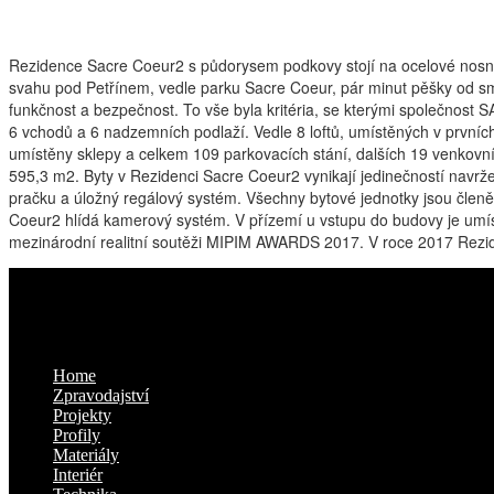
Rezidence Sacre Coeur2 s půdorysem podkovy stojí na ocelové nosné 
svahu pod Petřínem, vedle parku Sacre Coeur, pár minut pěšky od sm
funkčnost a bezpečnost. To vše byla kritéria, se kterými společnost
6 vchodů a 6 nadzemních podlaží. Vedle 8 loftů, umístěných v prvníc
umístěny sklepy a celkem 109 parkovacích stání, dalších 19 venkovní
595,3 m2. Byty v Rezidenci Sacre Coeur2 vynikají jedinečností navrž
pračku a úložný regálový systém. Všechny bytové jednotky jsou členě
Coeur2 hlídá kamerový systém. V přízemí u vstupu do budovy je umístě
mezinárodní realitní soutěži MIPIM AWARDS 2017. V roce 2017 Rezide
Kam dál
Home
Zpravodajství
Projekty
Profily
Materiály
Interiér