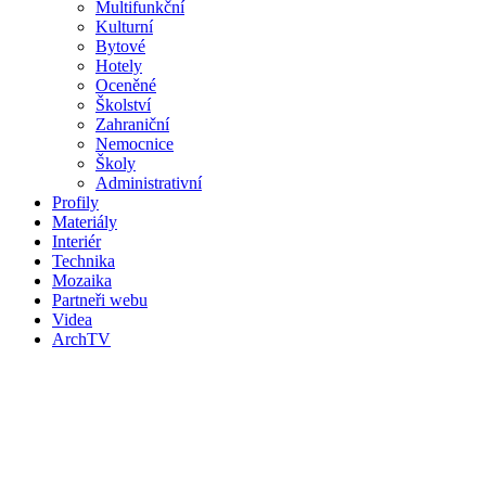
Multifunkční
Kulturní
Bytové
Hotely
Oceněné
Školství
Zahraniční
Nemocnice
Školy
Administrativní
Profily
Materiály
Interiér
Technika
Mozaika
Partneři webu
Videa
ArchTV