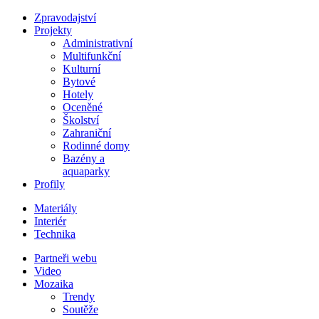
Zpravodajství
Projekty
Administrativní
Multifunkční
Kulturní
Bytové
Hotely
Oceněné
Školství
Zahraniční
Rodinné domy
Bazény a
aquaparky
Profily
Materiály
Interiér
Technika
Partneři webu
Video
Mozaika
Trendy
Soutěže