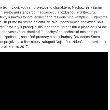
technologickou raritu světového charakteru. Nachází se v jižním
ch světovými standardů, nadčasovou a vzdušnou architekturu,
itekty k návrhu tohoto jedinečného rezidenčního komplexu. Objekt má
thousů přímo na střeše objektu. Ve dvou podzemních podlažích jsou
erční prostory k prodeji či dlouhodobému pronájmu o ploše od 174 do
nebo vestavěnou šatní skříň, nechybí ani technická místnost pro
é bezpečnosti, společné prostory a okolí budovy Rezidence Sacre
ojekt stala finalistou v kategorii Nejlepší rezidenční nemovitost v
projekt roku 2017.