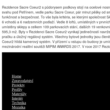
Rezidence Sacre Coeur2 s půdorysem podkovy stojí na ocelové nosné 
svahu pod Petřínem, vedle parku Sacre Coeur, pár minut pěšky od sm
funkčnost a bezpečnost. To vše byla kritéria, se kterými společnost
6 vchodů a 6 nadzemních podlaží. Vedle 8 loftů, umístěných v prvníc
umístěny sklepy a celkem 109 parkovacích stání, dalších 19 venkovní
595,3 m2. Byty v Rezidenci Sacre Coeur2 vynikají jedinečností navrž
pračku a úložný regálový systém. Všechny bytové jednotky jsou členě
Coeur2 hlídá kamerový systém. V přízemí u vstupu do budovy je umístě
mezinárodní realitní soutěži MIPIM AWARDS 2017. V roce 2017 Rezide
Kam dál
Home
Zpravodajství
Projekty
Profily
Materiály
Interiér
Technika
Mozaika