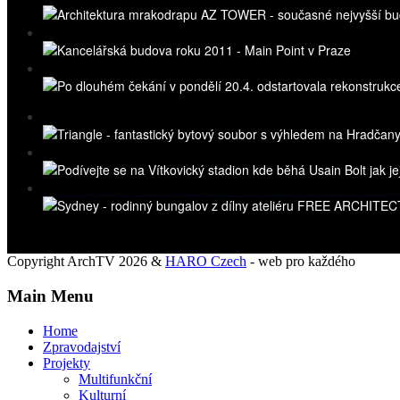
Copyright ArchTV 2026 &
HARO Czech
- web pro každého
Main Menu
Home
Zpravodajství
Projekty
Multifunkční
Kulturní