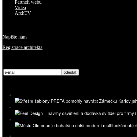
Partneři webu
Videa
ArchTV
O nás
Napište nám
Registrace architekta
Přihlaste se k odběru novinek
Nejnovější videa