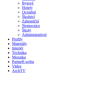
Bytové
Hotely
Oceněné
Školství
Zahraniční
Nemocnice
Školy
Administrativní
Profily
Materiály
Interiér
Technika
Mozaika
Partneři webu
Videa
ArchTV