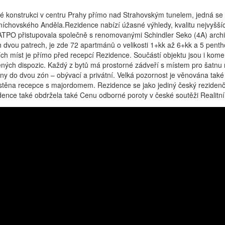
konstrukci v centru Prahy přímo nad Strahovským tunelem, jedná se o 
íchovského Anděla.Rezidence nabízí úžasné výhledy, kvalitu nejvyšší
 SATPO přistupovala společně s renomovanými Schindler Seko (4A) arch
h dvou patrech, je zde 72 apartmánů o velikosti 1+kk až 6+kk a 5 pen
ch míst je přímo před recepcí Rezidence. Součástí objektu jsou i kom
ených dispozic. Každý z bytů má prostorné zádveří s místem pro šatnu 
ny do dvou zón – obývací a privátní. Velká pozornost je věnována tak
na recepce s majordomem. Rezidence se jako jediný český rezidenční pr
nce také obdržela také Cenu odborné poroty v české soutěži Realitní 