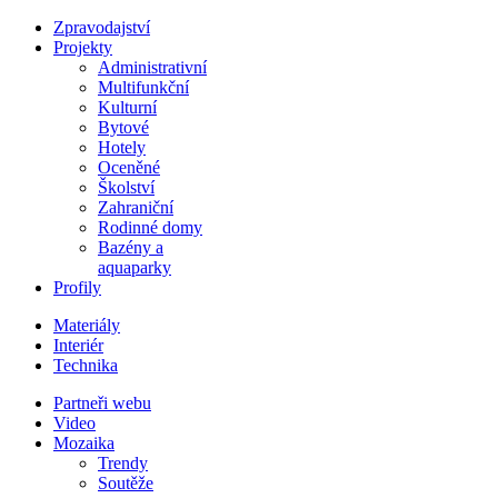
Zpravodajství
Projekty
Administrativní
Multifunkční
Kulturní
Bytové
Hotely
Oceněné
Školství
Zahraniční
Rodinné domy
Bazény a
aquaparky
Profily
Materiály
Interiér
Technika
Partneři webu
Video
Mozaika
Trendy
Soutěže