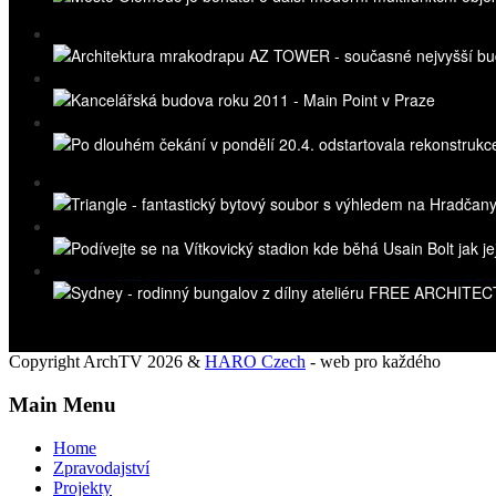
Copyright ArchTV 2026 &
HARO Czech
- web pro každého
Main Menu
Home
Zpravodajství
Projekty