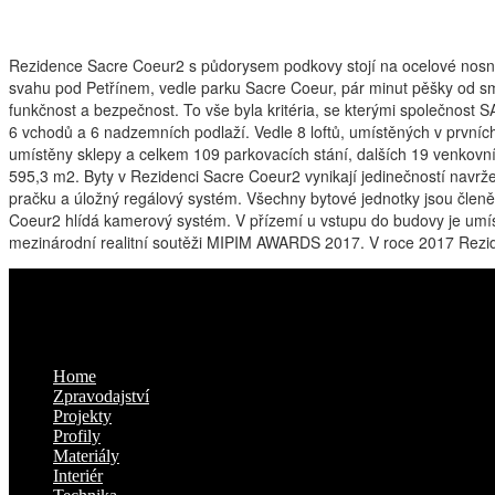
Rezidence Sacre Coeur2 s půdorysem podkovy stojí na ocelové nosné 
svahu pod Petřínem, vedle parku Sacre Coeur, pár minut pěšky od sm
funkčnost a bezpečnost. To vše byla kritéria, se kterými společnost
6 vchodů a 6 nadzemních podlaží. Vedle 8 loftů, umístěných v prvníc
umístěny sklepy a celkem 109 parkovacích stání, dalších 19 venkovní
595,3 m2. Byty v Rezidenci Sacre Coeur2 vynikají jedinečností navrž
pračku a úložný regálový systém. Všechny bytové jednotky jsou členě
Coeur2 hlídá kamerový systém. V přízemí u vstupu do budovy je umístě
mezinárodní realitní soutěži MIPIM AWARDS 2017. V roce 2017 Rezide
Kam dál
Home
Zpravodajství
Projekty
Profily
Materiály
Interiér