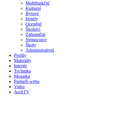
Multifunkční
Kulturní
Bytové
Hotely
Oceněné
Školství
Zahraniční
Nemocnice
Školy
Administrativní
Profily
Materiály
Interiér
Technika
Mozaika
Partneři webu
Videa
ArchTV