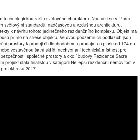
technologickou raritu světového charakteru. Nachází se v jižním
ch světovými standardů, nadčasovou a vzdušnou architekturu,
itekty k návrhu tohoto jedinečného rezidenčního komplexu. Objekt má
thousů přímo na střeše objektu. Ve dvou podzemních podlažích jsou
erční prostory k prodeji či dlouhodobému pronájmu o ploše od 174 do
nebo vestavěnou šatní skříň, nechybí ani technická místnost pro
é bezpečnosti, společné prostory a okolí budovy Rezidence Sacre
ojekt stala finalistou v kategorii Nejlepší rezidenční nemovitost v
projekt roku 2017.