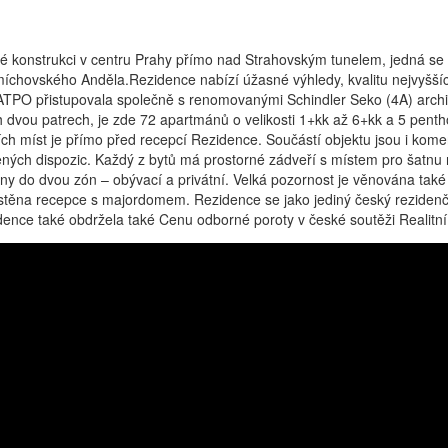
konstrukci v centru Prahy přímo nad Strahovským tunelem, jedná se o 
íchovského Anděla.Rezidence nabízí úžasné výhledy, kvalitu nejvyšší
 SATPO přistupovala společně s renomovanými Schindler Seko (4A) arch
h dvou patrech, je zde 72 apartmánů o velikosti 1+kk až 6+kk a 5 pen
ch míst je přímo před recepcí Rezidence. Součástí objektu jsou i kom
ených dispozic. Každý z bytů má prostorné zádveří s místem pro šatnu 
ny do dvou zón – obývací a privátní. Velká pozornost je věnována tak
na recepce s majordomem. Rezidence se jako jediný český rezidenční pr
nce také obdržela také Cenu odborné poroty v české soutěži Realitní 