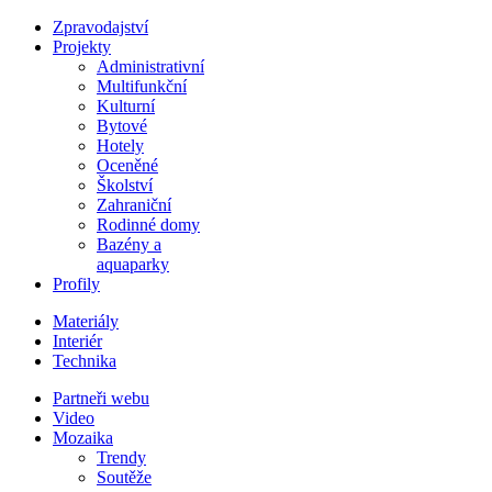
Zpravodajství
Projekty
Administrativní
Multifunkční
Kulturní
Bytové
Hotely
Oceněné
Školství
Zahraniční
Rodinné domy
Bazény a
aquaparky
Profily
Materiály
Interiér
Technika
Partneři webu
Video
Mozaika
Trendy
Soutěže