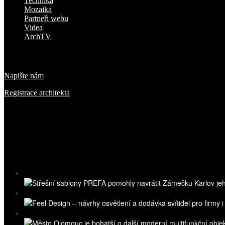
Technika
Mozaika
Partneři webu
Videa
ArchTV
O nás
Napište nám
Registrace architekta
Přihlaste se k odběru novinek
Nejnovější videa