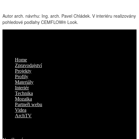
Autor arch. návrhu: Ing. arch. Pavel Chládek. V interiéru realizovány
pohledové podlahy CEMFLOW® Look.
Kam dál
Home
Zpravodajství
Projekty
Profily
Materiály
Interiér
Technika
Mozaika
Partneři webu
Videa
ArchTV
O nás