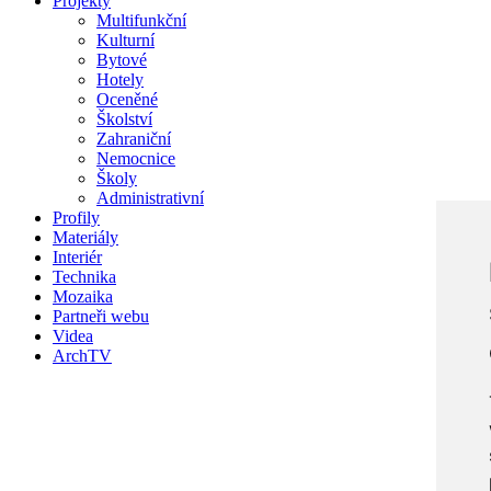
Projekty
Multifunkční
Kulturní
Bytové
Hotely
Oceněné
Školství
Zahraniční
Nemocnice
Školy
Administrativní
Profily
Materiály
Interiér
Technika
Mozaika
Partneři webu
Videa
ArchTV