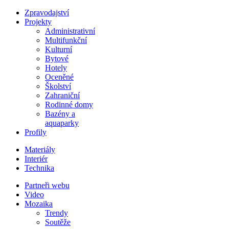
Zpravodajství
Projekty
Administrativní
Multifunkční
Kulturní
Bytové
Hotely
Oceněné
Školství
Zahraniční
Rodinné domy
Bazény a
aquaparky
Profily
Materiály
Interiér
Technika
Partneři webu
Video
Mozaika
Trendy
Soutěže