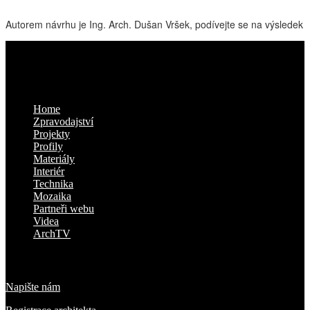
Autorem návrhu je Ing. Arch. Dušan Vršek, podívejte se na výsledek
Kam dál
Home
Zpravodajství
Projekty
Profily
Materiály
Interiér
Technika
Mozaika
Partneři webu
Videa
ArchTV
O nás
Napište nám