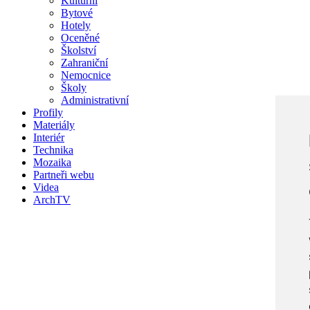
Kulturní
Bytové
Hotely
Oceněné
Školství
Zahraniční
Nemocnice
Školy
Administrativní
Profily
Materiály
Interiér
Technika
Mozaika
Partneři webu
Videa
ArchTV