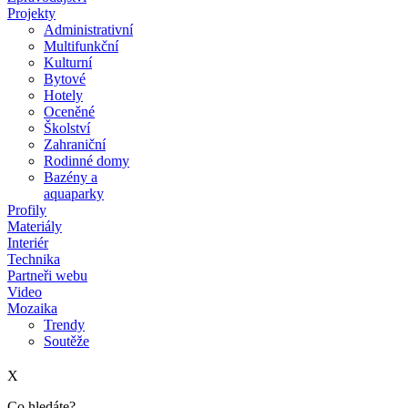
Projekty
Administrativní
Multifunkční
Kulturní
Bytové
Hotely
Oceněné
Školství
Zahraniční
Rodinné domy
Bazény a
aquaparky
Profily
Materiály
Interiér
Technika
Partneři webu
Video
Mozaika
Trendy
Soutěže
X
Co hledáte?