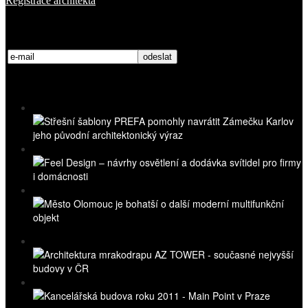
Registrace architekta
Přihlaste se k odběru novinek
Nejnovější videa