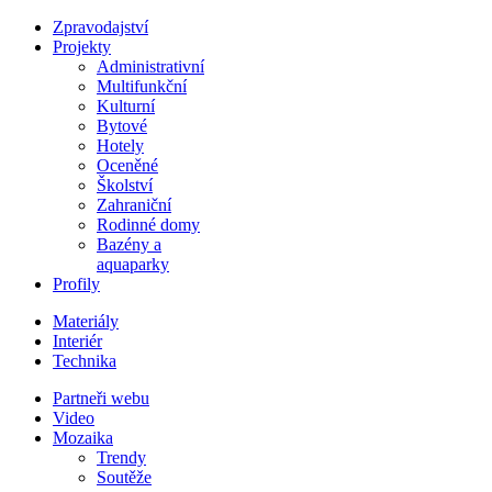
Zpravodajství
Projekty
Administrativní
Multifunkční
Kulturní
Bytové
Hotely
Oceněné
Školství
Zahraniční
Rodinné domy
Bazény a
aquaparky
Profily
Materiály
Interiér
Technika
Partneři webu
Video
Mozaika
Trendy
Soutěže