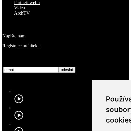
Partneři webu
Videa
ArchTV
O nás
Napište nám
Registrace architekta
Přihlaste se k odběru novinek
Nejnovější videa
Použív
soubor
cookie