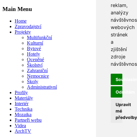
reklam,
Main Menu
analýzy
návštěvnos
Home
Zpravodajství
webových
Projekty
stránek
Multifunkční
a
Kulturní
Bytové
zjištění
Hotely
zdroje
Oceněné
návštěvnost
Školství
Zahraniční
Nemocnice
Souhlasí
Školy
Administrativní
Odmítám
Profily
Materiály
Interiér
Upravit
Technika
mé
Mozaika
předvolby
Partneři webu
Videa
ArchTV