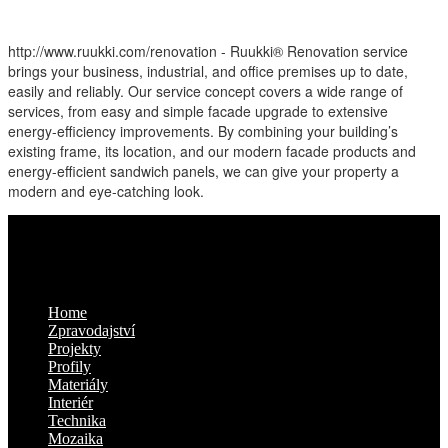
http://www.ruukki.com/renovation - Ruukki® Renovation service
brings your business, industrial, and office premises up to date,
easily and reliably. Our service concept covers a wide range of
services, from easy and simple facade upgrade to extensive
energy-efficiency improvements. By combining your building’s
existing frame, its location, and our modern facade products and
energy-efficient sandwich panels, we can give your property a
modern and eye-catching look.
Kam dál
Home
Zpravodajství
Projekty
Profily
Materiály
Interiér
Technika
Mozaika