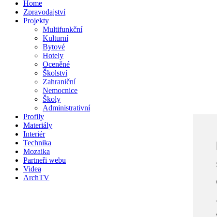
Home
Zpravodajství
Projekty
Multifunkční
Kulturní
Bytové
Hotely
Oceněné
Školství
Zahraniční
Nemocnice
Školy
Administrativní
Profily
Materiály
Interiér
Technika
Mozaika
Partneři webu
Videa
ArchTV