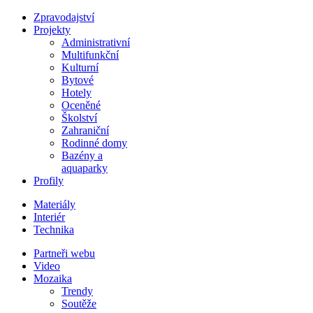
Zpravodajství
Projekty
Administrativní
Multifunkční
Kulturní
Bytové
Hotely
Oceněné
Školství
Zahraniční
Rodinné domy
Bazény a
aquaparky
Profily
Materiály
Interiér
Technika
Partneři webu
Video
Mozaika
Trendy
Soutěže