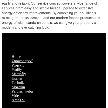
easily and reliably. Our service concept covers a wide range of
services, from easy and simple facade upgrade to extensive
energy-efficiency improvements. By combining your building’s
existing frame, its location, and our modern facade products and
energy-efficient sandwich panels, we can give your property a
modern and eye-catching look.
Kam dál
Home
Zpravodajství
Projekty
Profily
Materiály
Interiér
Technika
Mozaika
Partneři webu
Videa
ArchTV