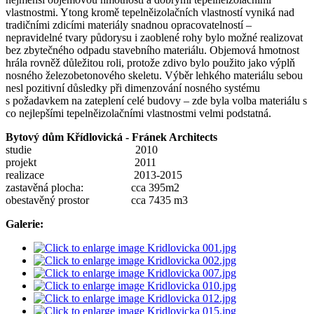
vlastnostmi. Ytong kromě tepelněizolačních vlastností vyniká nad
tradičními zdicími materiály snadnou opracovatelností –
nepravidelné tvary půdorysu i zaoblené rohy bylo možné realizovat
bez zbytečného odpadu stavebního materiálu. Objemová hmotnost
hrála rovněž důležitou roli, protože zdivo bylo použito jako výplň
nosného železobetonového skeletu. Výběr lehkého materiálu sebou
nesl pozitivní důsledky při dimenzování nosného systému
s požadavkem na zateplení celé budovy – zde byla volba materiálu s
co nejlepšími tepelněizolačními vlastnostmi velmi podstatná.
Bytový dům Křídlovická - Fránek Architects
studie 2010
projekt 2011
realizace 2013-2015
zastavěná plocha: cca 395m2
obestavěný prostor cca 7435 m3
Galerie: