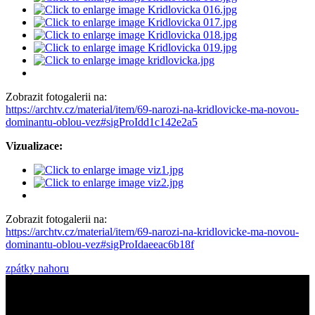
Zobrazit fotogalerii na:
https://archtv.cz/material/item/69-narozi-na-kridlovicke-ma-novou-
dominantu-oblou-vez#sigProIdd1c142e2a5
Vizualizace:
Zobrazit fotogalerii na:
https://archtv.cz/material/item/69-narozi-na-kridlovicke-ma-novou-
dominantu-oblou-vez#sigProIdaeeac6b18f
zpátky nahoru