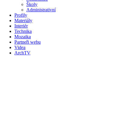
Školy
Administrativní
Profily
Materiály
Interiér
Technika
Mozaika
Partneři webu
Videa
ArchTV