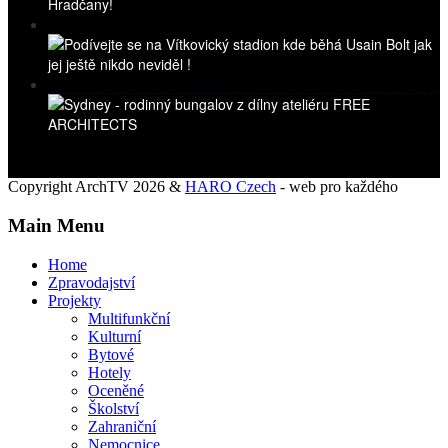
Copyright ArchTV 2026 &
HARO Czech
- web pro každého
Main Menu
Home
Zpravodajství
Projekty
Multifunkční
Kulturní
Bytové
Hotely
Oceněné
Školství
Zahraniční
Nemocnice