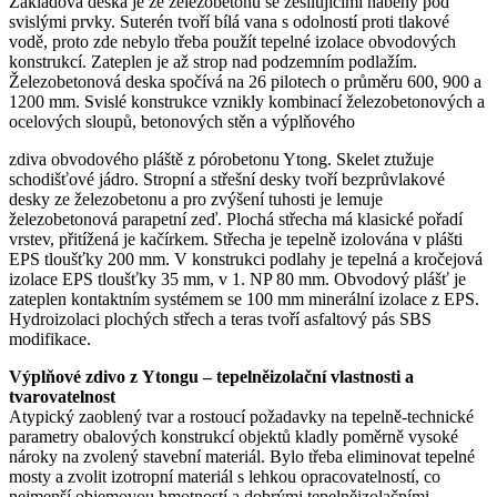
Základová deska je ze železobetonu se zesilujícími náběhy pod
svislými prvky. Suterén tvoří bílá vana s odolností proti tlakové
vodě, proto zde nebylo třeba použít tepelné izolace obvodových
konstrukcí. Zateplen je až strop nad podzemním podlažím.
Železobetonová deska spočívá na 26 pilotech o průměru 600, 900 a
1200 mm. Svislé konstrukce vznikly kombinací železobetonových a
ocelových sloupů, betonových stěn a výplňového
zdiva obvodového pláště z pórobetonu Ytong. Skelet ztužuje
schodišťové jádro. Stropní a střešní desky tvoří bezprůvlakové
desky ze železobetonu a pro zvýšení tuhosti je lemuje
železobetonová parapetní zeď. Plochá střecha má klasické pořadí
vrstev, přitížená je kačírkem. Střecha je tepelně izolována v plášti
EPS tloušťky 200 mm. V konstrukci podlahy je tepelná a kročejová
izolace EPS tloušťky 35 mm, v 1. NP 80 mm. Obvodový plášť je
zateplen kontaktním systémem se 100 mm minerální izolace z EPS.
Hydroizolaci plochých střech a teras tvoří asfaltový pás SBS
modifikace.
Výplňové zdivo z Ytongu – tepelněizolační vlastnosti a
tvarovatelnost
Atypický zaoblený tvar a rostoucí požadavky na tepelně-technické
parametry obalových konstrukcí objektů kladly poměrně vysoké
nároky na zvolený stavební materiál. Bylo třeba eliminovat tepelné
mosty a zvolit izotropní materiál s lehkou opracovatelností, co
nejmenší objemovou hmotností a dobrými tepelněizolačními