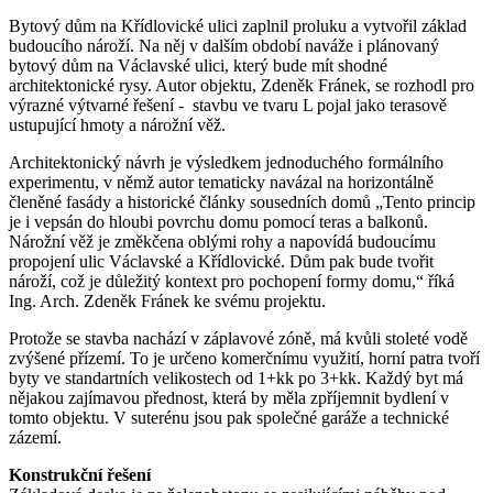
Bytový dům na Křídlovické ulici zaplnil proluku a vytvořil základ
budoucího nároží. Na něj v dalším období naváže i plánovaný
bytový dům na Václavské ulici, který bude mít shodné
architektonické rysy. Autor objektu, Zdeněk Fránek, se rozhodl pro
výrazné výtvarné řešení - stavbu ve tvaru L pojal jako terasově
ustupující hmoty a nárožní věž.
Architektonický návrh je výsledkem jednoduchého formálního
experimentu, v němž autor tematicky navázal na horizontálně
členěné fasády a historické články sousedních domů „Tento princip
je i vepsán do hloubi povrchu domu pomocí teras a balkonů.
Nárožní věž je změkčena oblými rohy a napovídá budoucímu
propojení ulic Václavské a Křídlovické. Dům pak bude tvořit
nároží, což je důležitý kontext pro pochopení formy domu,“ říká
Ing. Arch. Zdeněk Fránek ke svému projektu.
Protože se stavba nachází v záplavové zóně, má kvůli stoleté vodě
zvýšené přízemí. To je určeno komerčnímu využití, horní patra tvoří
byty ve standartních velikostech od 1+kk po 3+kk. Každý byt má
nějakou zajímavou přednost, která by měla zpříjemnit bydlení v
tomto objektu. V suterénu jsou pak společné garáže a technické
zázemí.
Konstrukční řešení