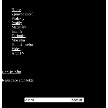
Kam dál
Home
Zpravodajství
Projekty
Profily
Materiály
Interiér
Technika
Mozaika
Partneři webu
Videa
ArchTV
O nás
Napište nám
Registrace architekta
Přihlaste se k odběru novinek