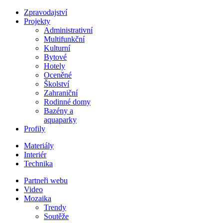
Zpravodajství
Projekty
Administrativní
Multifunkční
Kulturní
Bytové
Hotely
Oceněné
Školství
Zahraniční
Rodinné domy
Bazény a
aquaparky
Profily
Materiály
Interiér
Technika
Partneři webu
Video
Mozaika
Trendy
Soutěže