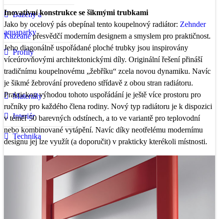
Inovativní konstrukce se šikmými trubkami
Bazény a
Jako by ocelový pás obepínal tento koupelnový radiátor:
Zehnder
aquaparky
Kazeane
přesvědčí moderním designem a smyslem pro praktičnost.
Jeho diagonálně uspořádané ploché trubky jsou inspirovány
Profily
víceúrovňovými architektonickými díly. Originální řešení přináší
tradičnímu koupelnovému „žebříku“ zcela novou dynamiku. Navíc
je šikmé žebrování provedeno střídavě z obou stran radiátoru.
Praktickou výhodou tohoto uspořádání je ještě více prostoru pro
Materiály
ručníky pro každého člena rodiny. Nový typ radiátoru je k dispozici
Interiér
v téměř 50 barevných odstínech, a to ve variantě pro teplovodní
nebo kombinované vytápění. Navíc díky neotřelému modernímu
Technika
designu jej lze využít (a doporučit) v prakticky kterékoli místnosti.
Partneři webu
Video