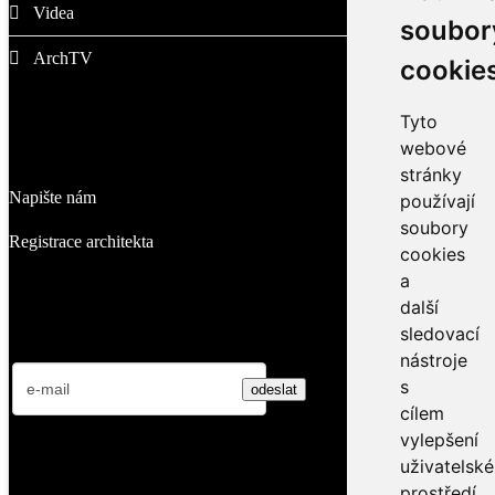
Videa
soubor
ArchTV
cookie
Tyto
O nás
webové
stránky
Napište nám
používají
soubory
Registrace architekta
cookies
a
další
Přihlaste se k odběru novinek
sledovací
nástroje
s
cílem
vylepšení
Nejnovější videa
uživatelsk
prostředí,