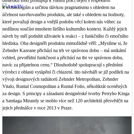
důsledku toho přistupují k vlastní práci nejen s respektem
k technologiím a určitou dávkou pragmatismu s ohledem na
účelnost navrhovaného produktu, ale také s ohledem na hodnoty,
které považují design a vnější podobu věcí kolem nás vůbec za
nedílnou součást mnohem širšího kulturního kontext. Každý jejich
návrh by měl podnítit uživatele k reakci – z funkčního či emočního
hlediska. Oba designéři produktu mimořádně věří: „Myslíme si, že
Zehnder Kazeane přichází na trh ve správnou dobu – má unikátní
vzhled, prvotřídní funkčnost a přichází na thr ve správnou dobu,
navíc za přijatelnou cenu.“ Dlouhodobě spolupracují s předními
výrobci z oblasti vytápění či chlazení. tito návrháři se již podíleli na
vývoji designových radiátorů Zehnder Metropolitan, Zehnder
Vitalo, Runtal Cosmopolitan a Runtal Folio, několikrát oceněných
za design. S principy a zásadami designérské tvorby Perryho Kinga
a Santiaga Mirandy se mohlo více než 120 architektů přesvědčit na
jejich přednášce v roce 2013 v Praze.