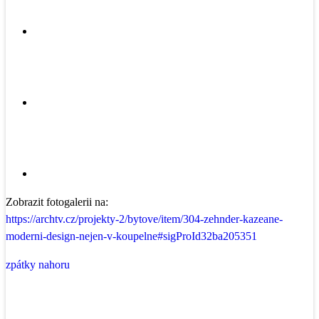
Zobrazit fotogalerii na:
https://archtv.cz/projekty-2/bytove/item/304-zehnder-kazeane-
moderni-design-nejen-v-koupelne#sigProId32ba205351
zpátky nahoru