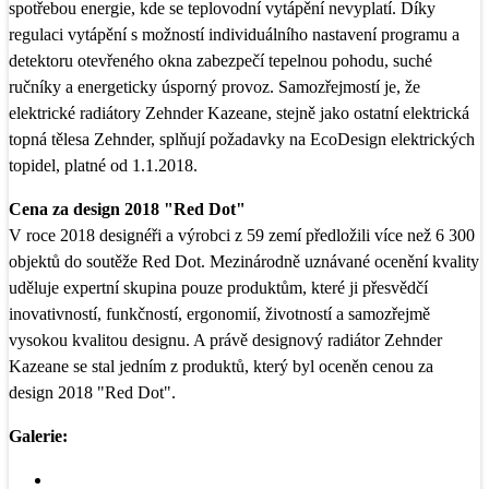
spotřebou energie, kde se teplovodní vytápění nevyplatí. Díky
regulaci vytápění s možností individuálního nastavení programu a
detektoru otevřeného okna zabezpečí tepelnou pohodu, suché
ručníky a energeticky úsporný provoz. Samozřejmostí je, že
elektrické radiátory Zehnder Kazeane, stejně jako ostatní elektrická
topná tělesa Zehnder, splňují požadavky na EcoDesign elektrických
topidel, platné od 1.1.2018.
Cena za design 2018 "Red Dot"
V roce 2018 designéři a výrobci z 59 zemí předložili více než 6 300
objektů do soutěže Red Dot. Mezinárodně uznávané ocenění kvality
uděluje expertní skupina pouze produktům, které ji přesvědčí
inovativností, funkčností, ergonomií, životností a samozřejmě
vysokou kvalitou designu. A právě designový radiátor Zehnder
Kazeane se stal jedním z produktů, který byl oceněn cenou za
design 2018 "Red Dot".
Galerie: