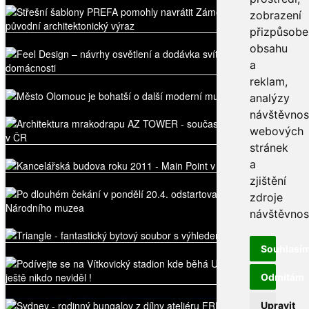
zobrazení
přizpůsob
obsahu
a
reklam,
analýzy
návštěvnos
webových
stránek
a
zjištění
zdroje
návštěvnost
Souhlasí
Odmítám
Upravit