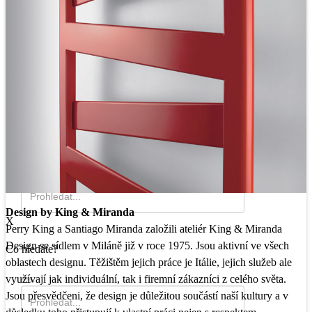
Mozaika
Trendy
Soutěže
X
Co hledáte?
Design by King & Miranda
X
Perry King a Santiago Miranda založili ateliér King & Miranda
Design se sídlem v Miláně již v roce 1975. Jsou aktivní ve všech
Co hledáte?
oblastech designu. Těžištěm jejich práce je Itálie, jejich služeb ale
využívají jak individuální, tak i firemní zákazníci z celého světa.
Jsou přesvědčeni, že design je důležitou součástí naší kultury a v