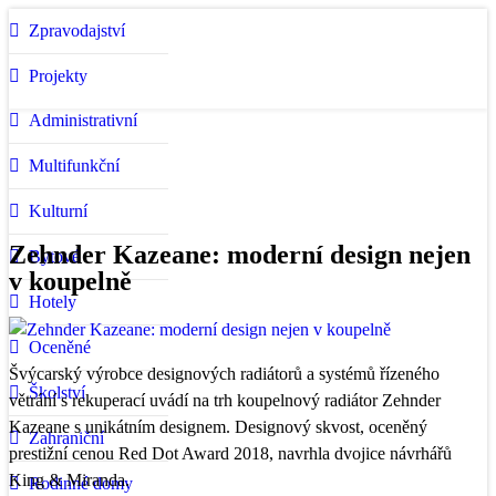
Zpravodajství
Projekty
Administrativní
Multifunkční
Kulturní
Zehnder Kazeane: moderní design nejen
Bytové
v koupelně
Hotely
Oceněné
Švýcarský výrobce designových radiátorů a systémů řízeného
Školství
větrání s rekuperací uvádí na trh koupelnový radiátor Zehnder
Kazeane s unikátním designem. Designový skvost, oceněný
Zahraniční
prestižní cenou Red Dot Award 2018, navrhla dvojice návrhářů
King & Miranda.
Rodinné domy