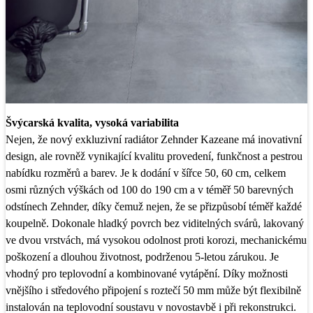
Švýcarská kvalita, vysoká variabilita
Nejen, že nový exkluzivní radiátor Zehnder Kazeane má inovativní
design, ale rovněž vynikající kvalitu provedení, funkčnost a pestrou
nabídku rozměrů a barev. Je k dodání v šířce 50, 60 cm, celkem
osmi různých výškách od 100 do 190 cm a v téměř 50 barevných
odstínech Zehnder, díky čemuž nejen, že se přizpůsobí téměř každé
koupelně. Dokonale hladký povrch bez viditelných svárů, lakovaný
ve dvou vrstvách, má vysokou odolnost proti korozi, mechanickému
poškození a dlouhou životnost, podrženou 5-letou zárukou. Je
vhodný pro teplovodní a kombinované vytápění. Díky možnosti
vnějšího i středového připojení s roztečí 50 mm může být flexibilně
instalován na teplovodní soustavu v novostavbě i při rekonstrukci.