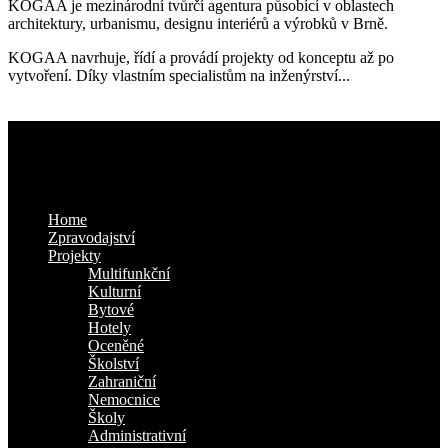
KOGAA je mezinárodní tvůrčí agentura působící v oblastech
architektury, urbanismu, designu interiérů a výrobků v Brně.
KOGAA navrhuje, řídí a provádí projekty od konceptu až po
vytvoření. Díky vlastním specialistům na inženýrství...
Kam dál
Home
Zpravodajství
Projekty
Multifunkční
Kulturní
Bytové
Hotely
Oceněné
Školství
Zahraniční
Nemocnice
Školy
Administrativní