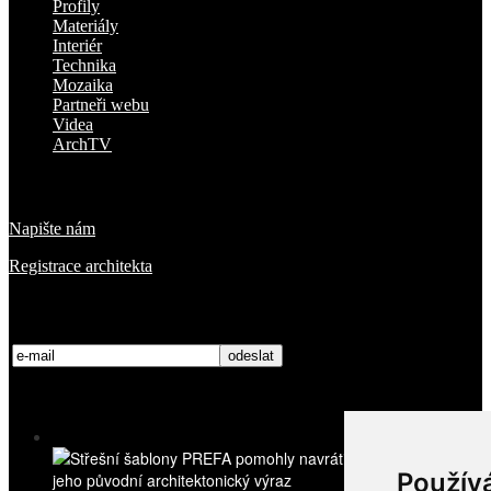
Profily
Materiály
Interiér
Technika
Mozaika
Partneři webu
Videa
ArchTV
O nás
Napište nám
Registrace architekta
Přihlaste se k odběru novinek
Nejnovější videa
Použív