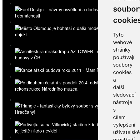
soubor
cookie
Tyto
webové
stránky
používají
soubory
cookies
a
další
sledovací
nástroje
s
cílem
vylepšení
uživatelsk
prostředí,