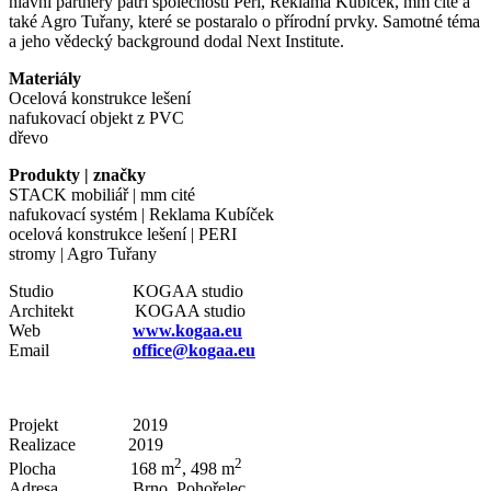
hlavní partnery patří společnosti Peri, Reklama Kubíček, mm cité a
také Agro Tuřany, které se postaralo o přírodní prvky. Samotné téma
a jeho vědecký background dodal Next Institute.
Materiály
Ocelová konstrukce lešení
nafukovací objekt z PVC
dřevo
Produkty | značky
STACK mobiliář | mm cité
nafukovací systém | Reklama Kubíček
ocelová konstrukce lešení | PERI
stromy | Agro Tuřany
Studio KOGAA studio
Architekt KOGAA studio
Web
www.kogaa.eu
Email
office@kogaa.eu
Projekt 2019
Realizace 2019
2
2
Plocha 168 m
, 498 m
Adresa Brno, Pohořelec