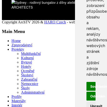
zobrazení
přizpůsob
obsahu
Copyright ArchTV 2026 &
HARO Czech
- web pro každého
a
reklam,
Main Menu
analýzy
návštěvnos
Home
Zpravodajství
webových
Projekty
stránek
Multifunkční
a
Kulturní
Bytové
zjištění
Hotely
zdroje
Oceněné
návštěvnost
Školství
Zahraniční
Nemocnice
Souhlasí
Školy
Administrativní
Odmítám
Profily
Materiály
Interiér
Upravit