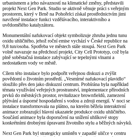
urbanismem a jeho návazností na klimatické změny, představili
projekt Next Gen Park. Studio se aktivně věnuje práci s veřejným
prostorem, který v Brně na Pohořelci získal prostřednictvím jimi
navržené instalace funkci vzdělávacího, interaktivního a
uvědomělého katalyzátoru.
Monumentální nafukovací objekt symbolizuje zhruba jednu tunu
oxidu uhličitého, jehož roční emise vychází v České republice na
9,8 tun/osoba. Spotřeba ve městech stále stoupá. Next Gen Park
volně navazuje na předchozí projekt, City Cell Prototyp, což byla
plně soběstačná instalace zabývající se tepelnými vlnami a
nedostatkem vody ve městě.
Cílem této instalace bylo podpořit veřejnou diskuzi a zvýšit
povědomí o životním prostředí. „Vesmírné nafukovací plavidlo“
sloužilo přes den jako diskuzní centrum. Probírána byla například
témata využívání veřejných prostranství, implementace přírodních
prvků do městských prostor, revitalizace brownfieldů, zamezení
plýtvání a úsporné hospodaření s vodou a zdroji energií. V noci se
instalace transformovala na plátno, na kterém běžela interaktivní
animace zobrazující hlavní ukazatele produkce oxidu uhličitého.
Součástí animace byla doporučení na snížení uhlíkové stopy
konkrétními drobnými úpravami životního stylu a běžných návyků.
Next Gen Park byl strategicky umístěn v zapadlé uličce v centru