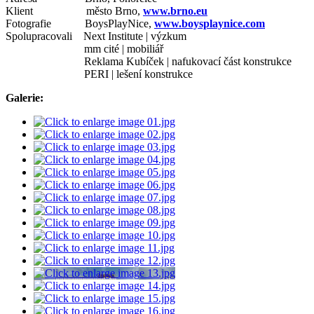
Klient město Brno,
www.brno.eu
Fotografie BoysPlayNice,
www.boysplaynice.com
Spolupracovali Next Institute | výzkum
mm cité | mobiliář
Reklama Kubíček | nafukovací část konstrukce
PERI | lešení konstrukce
Galerie: