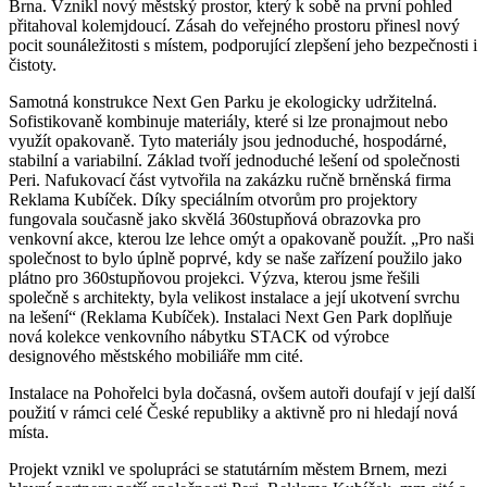
Brna. Vznikl nový městský prostor, který k sobě na první pohled
přitahoval kolemjdoucí. Zásah do veřejného prostoru přinesl nový
pocit sounáležitosti s místem, podporující zlepšení jeho bezpečnosti i
čistoty.
Samotná konstrukce Next Gen Parku je ekologicky udržitelná.
Sofistikovaně kombinuje materiály, které si lze pronajmout nebo
využít opakovaně. Tyto materiály jsou jednoduché, hospodárné,
stabilní a variabilní. Základ tvoří jednoduché lešení od společnosti
Peri. Nafukovací část vytvořila na zakázku ručně brněnská firma
Reklama Kubíček. Díky speciálním otvorům pro projektory
fungovala současně jako skvělá 360stupňová obrazovka pro
venkovní akce, kterou lze lehce omýt a opakovaně použít. „Pro naši
společnost to bylo úplně poprvé, kdy se naše zařízení použilo jako
plátno pro 360stupňovou projekci. Výzva, kterou jsme řešili
společně s architekty, byla velikost instalace a její ukotvení svrchu
na lešení“ (Reklama Kubíček). Instalaci Next Gen Park doplňuje
nová kolekce venkovního nábytku STACK od výrobce
designového městského mobiliáře mm cité.
Instalace na Pohořelci byla dočasná, ovšem autoři doufají v její další
použití v rámci celé České republiky a aktivně pro ni hledají nová
místa.
Projekt vznikl ve spolupráci se statutárním městem Brnem, mezi