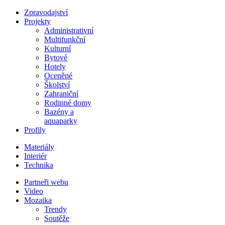
Zpravodajství
Projekty
Administrativní
Multifunkční
Kulturní
Bytové
Hotely
Oceněné
Školství
Zahraniční
Rodinné domy
Bazény a
aquaparky
Profily
Materiály
Interiér
Technika
Partneři webu
Video
Mozaika
Trendy
Soutěže