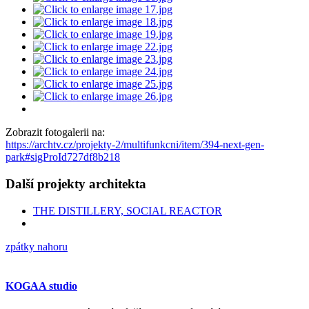
Zobrazit fotogalerii na:
https://archtv.cz/projekty-2/multifunkcni/item/394-next-gen-
park#sigProId727df8b218
Další projekty architekta
THE DISTILLERY, SOCIAL REACTOR
zpátky nahoru
KOGAA studio