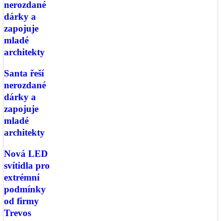
nerozdané
dárky a
zapojuje
mladé
architekty
Santa řeší
nerozdané
dárky a
zapojuje
mladé
architekty
Nová LED
svítidla pro
extrémní
podmínky
od firmy
Trevos