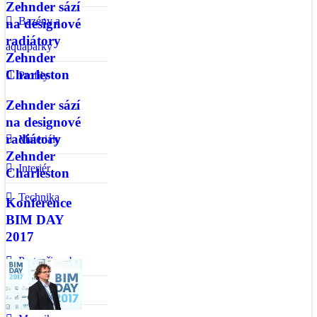
Zehnder sází
Bazény a
na designové
radiátory
aquaparky
Zehnder
Charleston
Profily
Zehnder sází
na designové
radiátory
Materiály
Zehnder
Interiér
Charleston
Technika
Konference
BIM DAY
2017
Partneři webu
Video