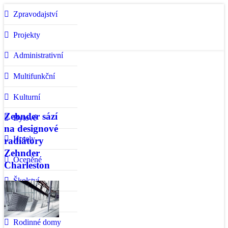
Zpravodajství
Projekty
Administrativní
Multifunkční
Kulturní
Zehnder sází
Bytové
na designové
Hotely
radiátory
Zehnder
Oceněné
Charleston
Školství
Zahraniční
Rodinné domy