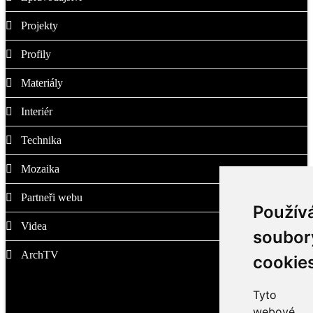
Projekty
Profily
Materiály
Interiér
Technika
Mozaika
Partneři webu
Použív
Videa
soubor
ArchTV
cookie
Tyto
O nás
webové