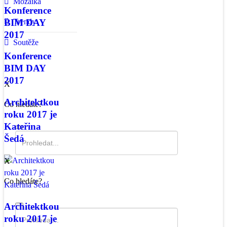
Mozaika
Konference
BIM DAY
Trendy
2017
Soutěže
Konference
BIM DAY
2017
X
Architektkou
Co hledáte?
roku 2017 je
Kateřina
Šedá
X
Co hledáte?
Architektkou
roku 2017 je