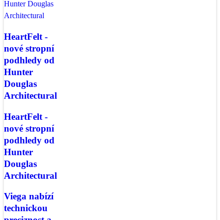
HeartFelt -
nové stropní
podhledy od
Hunter
Douglas
Architectural
HeartFelt -
nové stropní
podhledy od
Hunter
Douglas
Architectural
Viega nabízí
technickou
preciznost a