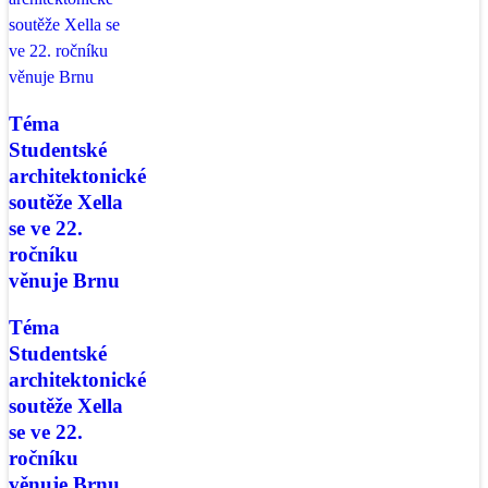
Téma
Studentské
architektonické
soutěže Xella
se ve 22.
ročníku
věnuje Brnu
Téma
Studentské
architektonické
soutěže Xella
se ve 22.
ročníku
věnuje Brnu