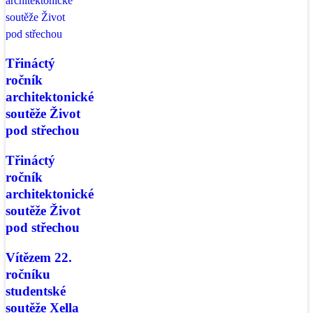
Třináctý
ročník
architektonické
soutěže Život
pod střechou
Třináctý
ročník
architektonické
soutěže Život
pod střechou
Vítězem 22.
ročníku
studentské
soutěže Xella