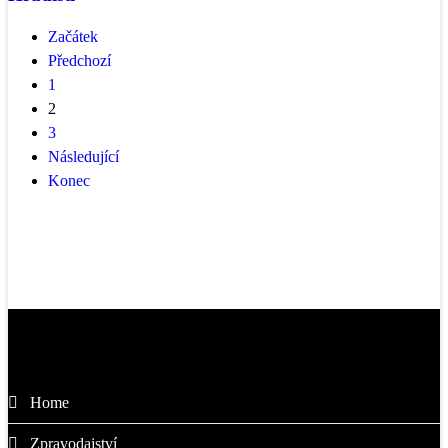
Začátek
Předchozí
1
2
3
Následující
Konec
Kam dál
Home
Zpravodajství