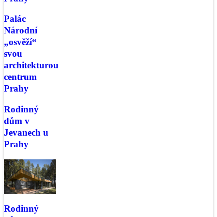
Palác
Národní
„osvěží“
svou
architekturou
centrum
Prahy
Rodinný
dům v
Jevanech u
Prahy
Rodinný