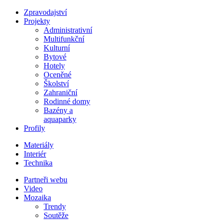
Zpravodajství
Projekty
Administrativní
Multifunkční
Kulturní
Bytové
Hotely
Oceněné
Školství
Zahraniční
Rodinné domy
Bazény a
aquaparky
Profily
Materiály
Interiér
Technika
Partneři webu
Video
Mozaika
Trendy
Soutěže