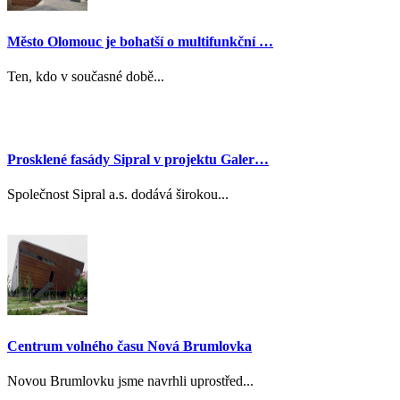
Město Olomouc je bohatší o multifunkční …
Ten, kdo v současné době...
Prosklené fasády Sipral v projektu Galer…
Společnost Sipral a.s. dodává širokou...
Centrum volného času Nová Brumlovka
Novou Brumlovku jsme navrhli uprostřed...