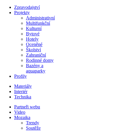
Zpravodajství
Projekty
Administrativní
Multifunkční
Kulturní
Bytové
Hotely
Oceněné
Školství
Zahraniční
Rodinné domy
Bazény a
aquaparky
Profily
Materiály
Interiér
Technika
Partneři webu
Video
Mozaika
Trendy
Soutěže