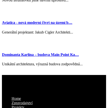
Novou Brumlovku jsme navrhli uprostřed...
Aviatica - nová moderní čtvrt na území b…
Generální projektant: Jakub Cigler Architekti...
Dominanta Karlína – budova Main Point Ka…
Unikátní architektura, výrazná budova zodpovědná...
Kam dál
Home
Zpravodajství
Projekty