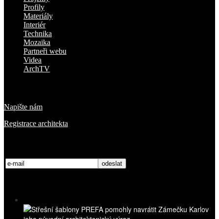
Profily
Materiály
Interiér
Technika
Mozaika
Partneři webu
Videa
ArchTV
O nás
Napište nám
Registrace architekta
Přihlaste se k odběru novinek
Nejnovější videa