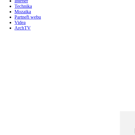
Interiér
Technika
Mozaika
Partneři webu
Videa
ArchTV