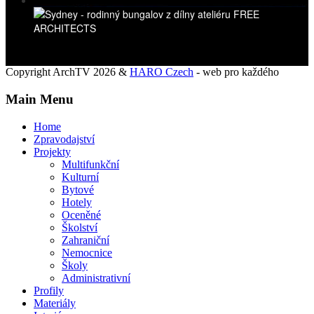
Copyright ArchTV 2026 &
HARO Czech
- web pro každého
Main Menu
Home
Zpravodajství
Projekty
Multifunkční
Kulturní
Bytové
Hotely
Oceněné
Školství
Zahraniční
Nemocnice
Školy
Administrativní
Profily
Materiály