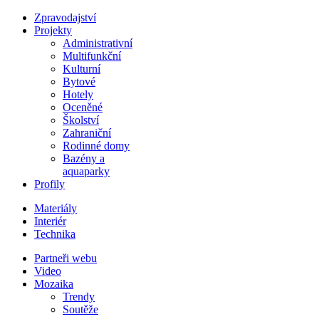
Zpravodajství
Projekty
Administrativní
Multifunkční
Kulturní
Bytové
Hotely
Oceněné
Školství
Zahraniční
Rodinné domy
Bazény a
aquaparky
Profily
Materiály
Interiér
Technika
Partneři webu
Video
Mozaika
Trendy
Soutěže