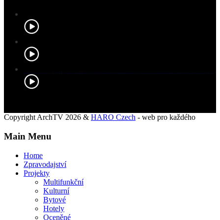
Copyright ArchTV 2026 &
HARO Czech
- web pro každého
Main Menu
Home
Zpravodajství
Projekty
Multifunkční
Kulturní
Bytové
Hotely
Oceněné