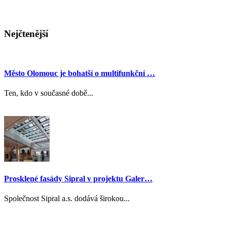
Nejčtenější
Město Olomouc je bohatší o multifunkční …
Ten, kdo v současné době...
Prosklené fasády Sipral v projektu Galer…
Společnost Sipral a.s. dodává širokou...