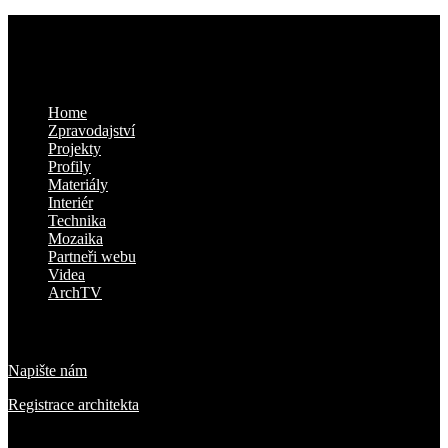
Kam dál
Home
Zpravodajství
Projekty
Profily
Materiály
Interiér
Technika
Mozaika
Partneři webu
Videa
ArchTV
O nás
Napište nám
Registrace architekta
Přihlaste se k odběru novinek