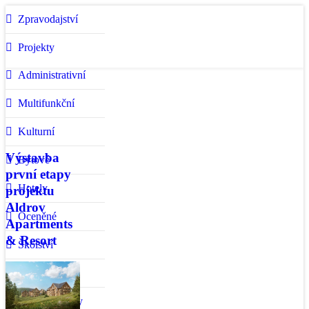
Zpravodajství
Projekty
Administrativní
Multifunkční
Kulturní
Výstavba
Bytové
první etapy
Hotely
projektu
Aldrov
Oceněné
Apartments
& Resort
Školství
Zahraniční
Rodinné domy