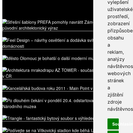
vylepšení
Nejnovější videa
uživatelsk
prostředí,
zobrazení
přizpůsob
obsahu
a
reklam,
analýzy
návštěvnos
webových
stránek
a
zjištění
zdroje
návštěvnost
Souhlasí