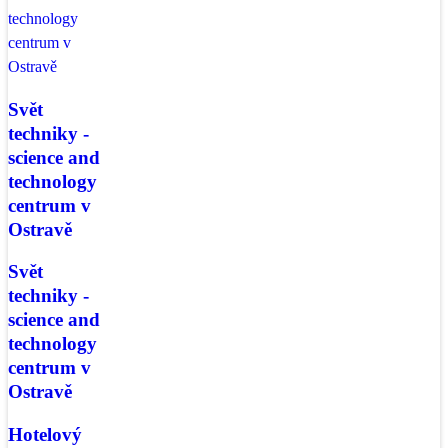
Svět
techniky -
science and
technology
centrum v
Ostravě
Svět
techniky -
science and
technology
centrum v
Ostravě
Hotelový