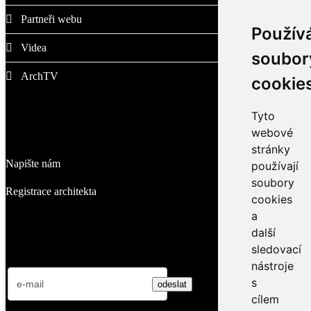
Partneři webu
Použív
Videa
soubor
ArchTV
cookie
Tyto
O nás
webové
stránky
Napište nám
používají
soubory
Registrace architekta
cookies
a
další
Přihlaste se k odběru novinek
sledovací
nástroje
s
cílem