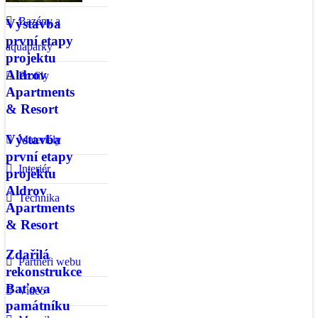
Bazény a
Výstavba
první etapy
aquaparky
projektu
Aldrov
Profily
Apartments
& Resort
Výstavba
Materiály
první etapy
Interiér
projektu
Aldrov
Technika
Apartments
& Resort
Zdařilá
Partneři webu
rekonstrukce
Baťova
Video
památníku