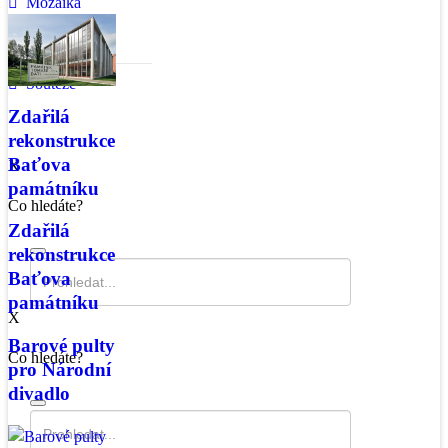
Mozaika
Trendy
Soutěže
Zdařilá
rekonstrukce
Baťova
X
památníku
Co hledáte?
Zdařilá
rekonstrukce
Baťova
památníku
X
Barové pulty
Co hledáte?
pro Národní
divadlo